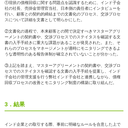
①現状の債権回収に関する問題点を認識するために、インド子会
社の社長、売掛金管理官当社、日本側の責任者にインタビューを
行い、顧客との契約的締結までの文書化のプロセス、交渉プロセ
スについて詳細を文書として明らかにした。
②文書化の過程で、本来顧客との間で決定すべきマスターアグリ
ーメントの契約書や、交渉プロセスでのステイタスを確認する文
書の入手手続きに重大な課題があることが発見された。また、そ
れらのプロセスをマネージメントが適時にモニタリングできるよ
うな透明性のある報告体制が確立されていないことが分かった。
③上記を踏まえ、マスターアグリーメントの契約書や、交渉プロ
セスでのステイタスを確認する文書の入手手続を提案し、インド
子会社の管理支援を行う弊社インド子会社と連携しながら、債権
回収プロセスの改善とモニタリング制度の構築に取り組んだ。
3．結果
インド企業との取引する際、事前に明確なルールを合意した上で